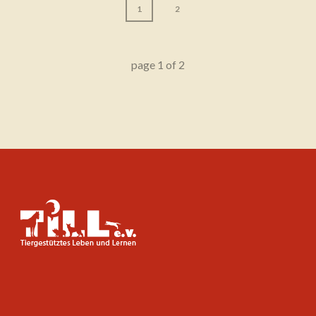
1
2
page
1
of
2