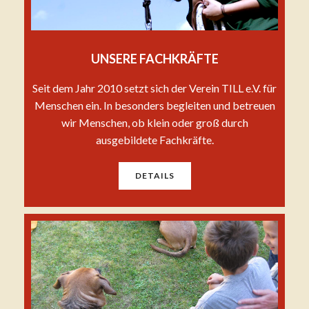
UNSERE FACHKRÄFTE
Seit dem Jahr 2010 setzt sich der Verein TILL e.V. für
Menschen ein. In besonders begleiten und betreuen
wir Menschen, ob klein oder groß durch
ausgebildete Fachkräfte.
DETAILS